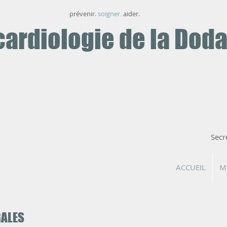
prévenir.
soigner
.
aider.
cardiologie de la Dod
Secr
ACCUEIL
M
GALES