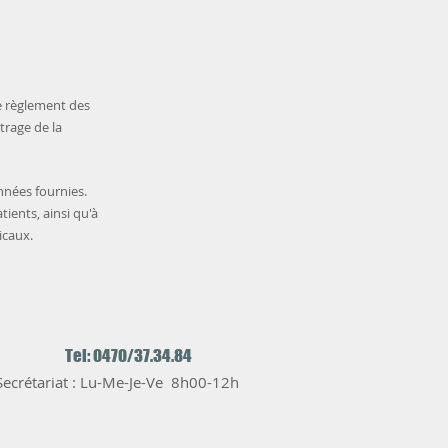
e règlement des
itrage de la
nnées fournies.
ients, ainsi qu'à
icaux.
Tel: 0470/37.34.84
Secrétariat : Lu-Me-Je-Ve 8h00-12h